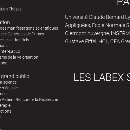
PA
ation Thèses
Université Claude Bernard Ly
ation
Appliquées, Ecole Normale Su
des manifestations scientifiques
Clermont Auvergne, INSERM,
ées Générales de Primes
ec les industriels
Gustave Eiffel, HCL, CEA Gre
tions
inter-LabEx
me de la valorisation
ional
LES LABEX 
 grand public
la science
e médicale
ences
e Patient Rencontre la Recherche
érapie
actions
et