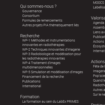
MOOCS
Qui sommes-nous ?
Labellis
Gouvernance
Consortium
Valoris
Formules de remerciements
Agenda 
Autres projets PIA thématiquement liés
Assembl
Liens av
Recherche
Publica
WP-1 Méthodes et Instrumentations
Actions 
innovantes en radiothérapies
Écosystè
WP-2 Techniques innovantes d'imagerie
Internat
WP-3 Radiobiologie et modélisation pour
les radiothérapies innovantes
Actions
WP-4 Traitement d'images
Fête de 
multidimensionnelles
Imageri
WP-5 Simulation et modélisation d'images
Pop'sci
Financement de la recherche
Quand l
Publications
Radioth
International
Autres 
Sur le n
Formation
La formation au sein du LabEx PRIMES