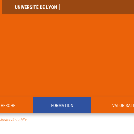
UNIVERSITÉ DE LYON
CHERCHE
FORMATION
VALORISAT
Master du LabEx