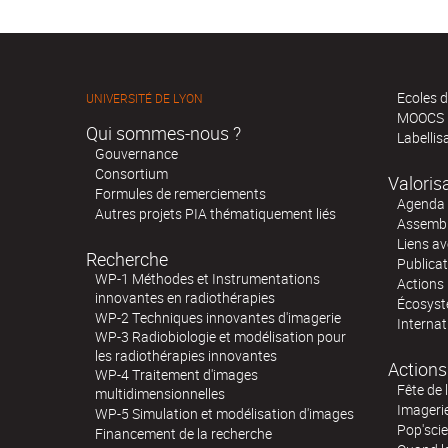
Ecoles d
UNIVERSITÉ DE LYON
MOOCS
Qui sommes-nous ?
Labellis
Gouvernance
Consortium
Valoris
Formules de remerciements
Agenda 
Autres projets PIA thématiquement liés
Assembl
Liens av
Recherche
Publica
WP-1 Méthodes et Instrumentations
Actions 
innovantes en radiothérapies
Écosystè
WP-2 Techniques innovantes d'imagerie
Internat
WP-3 Radiobiologie et modélisation pour
les radiothérapies innovantes
Actions
WP-4 Traitement d'images
Fête de 
multidimensionnelles
Imageri
WP-5 Simulation et modélisation d'images
Pop'sci
Financement de la recherche