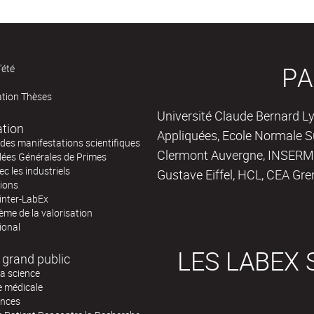
PA
'été
ation Thèses
Université Claude Bernard Ly
ation
Appliquées, Ecole Normale Su
des manifestations scientifiques
Clermont Auvergne, INSERM,
ées Générales de Primes
ec les industriels
Gustave Eiffel, HCL, CEA Gre
tions
inter-LabEx
me de la valorisation
ional
LES LABEX 
 grand public
la science
e médicale
ences