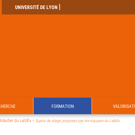
UNIVERSITÉ DE LYON
CHERCHE
FORMATION
VALORISAT
 Master du LabEx
>
Sujets de stage proposés par les équipes du LabEx