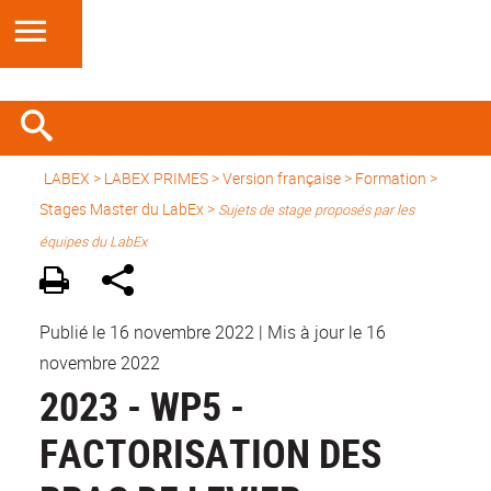
LABEX >
LABEX PRIMES
>
Version française
> Formation >
Stages Master du LabEx
>
Sujets de stage proposés par les
équipes du LabEx
Publié le 16 novembre 2022
|
Mis à jour le 16
novembre 2022
2023 - WP5 -
FACTORISATION DES