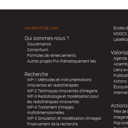
Ecoles d
UNIVERSITÉ DE LYON
MOOCS
Qui sommes-nous ?
Labellis
Gouvernance
Consortium
Valoris
Formules de remerciements
Agenda 
Autres projets PIA thématiquement liés
Assembl
Liens av
Recherche
Publica
WP-1 Méthodes et Instrumentations
Actions 
innovantes en radiothérapies
Écosystè
WP-2 Techniques innovantes d'imagerie
Internat
WP-3 Radiobiologie et modélisation pour
les radiothérapies innovantes
Actions
WP-4 Traitement d'images
Fête de 
multidimensionnelles
Imageri
WP-5 Simulation et modélisation d'images
Pop'sci
Financement de la recherche