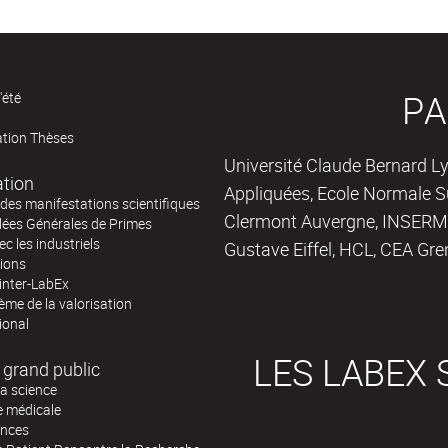
PA
'été
ation Thèses
Université Claude Bernard Ly
ation
Appliquées, Ecole Normale Su
des manifestations scientifiques
Clermont Auvergne, INSERM,
ées Générales de Primes
ec les industriels
Gustave Eiffel, HCL, CEA Gre
tions
inter-LabEx
me de la valorisation
ional
LES LABEX 
 grand public
la science
e médicale
ences