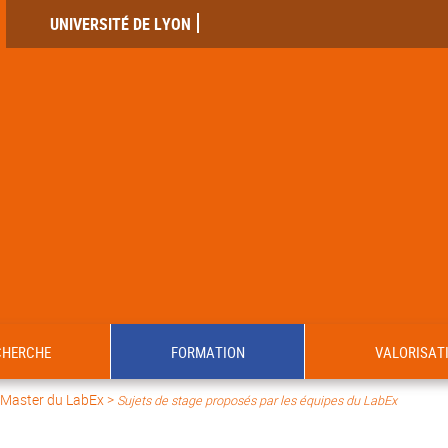
UNIVERSITÉ DE LYON
CHERCHE
FORMATION
VALORISAT
 Master du LabEx
>
Sujets de stage proposés par les équipes du LabEx