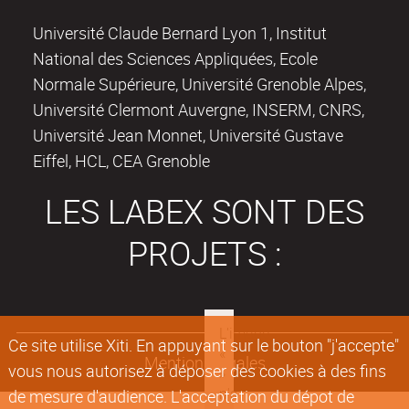
Université Claude Bernard Lyon 1, Institut
National des Sciences Appliquées, Ecole
Normale Supérieure, Université Grenoble Alpes,
Université Clermont Auvergne, INSERM, CNRS,
Université Jean Monnet, Université Gustave
Eiffel, HCL, CEA Grenoble
LES LABEX SONT DES
PROJETS :
Ce site utilise Xiti. En appuyant sur le bouton "j'accepte"
Mentions légales
vous nous autorisez à déposer des cookies à des fins
de mesure d'audience. L'acceptation du dépot de