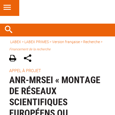
LABEX >
LABEX PRIMES
>
Version française
> Recherche >
Financement de la recherche
APPEL À PROJET
ANR-MRSEI « MONTAGE
DE RÉSEAUX
SCIENTIFIQUES
EUROPÉENS OU