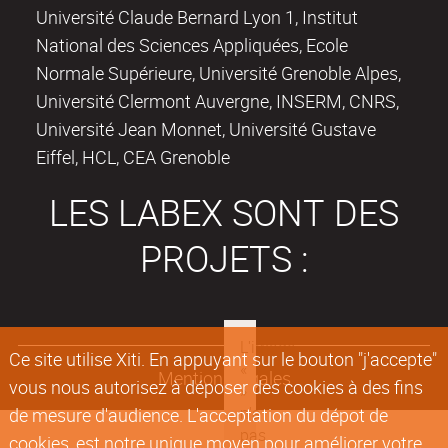
Université Claude Bernard Lyon 1, Institut
National des Sciences Appliquées, Ecole
Normale Supérieure, Université Grenoble Alpes,
Université Clermont Auvergne, INSERM, CNRS,
Université Jean Monnet, Université Gustave
Eiffel, HCL, CEA Grenoble
LES LABEX SONT DES
PROJETS :
Ce site utilise Xiti. En appuyant sur le bouton "j'accepte"
Mentions légales
vous nous autorisez à déposer des cookies à des fins
de mesure d'audience. L'acceptation du dépot de
cookies, est notre unique moyen pour améliorer votre