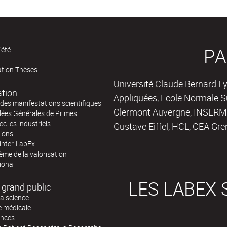
PA
'été
ation Thèses
Université Claude Bernard Ly
ation
Appliquées, Ecole Normale Su
des manifestations scientifiques
Clermont Auvergne, INSERM,
ées Générales de Primes
ec les industriels
Gustave Eiffel, HCL, CEA Gre
tions
inter-LabEx
me de la valorisation
ional
LES LABEX 
 grand public
la science
e médicale
ences