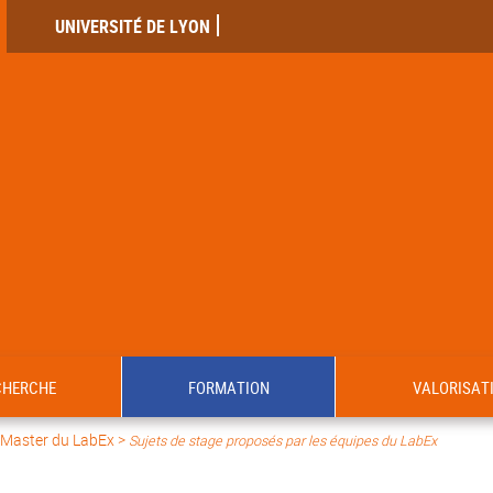
UNIVERSITÉ DE LYON
CHERCHE
FORMATION
VALORISAT
 Master du LabEx
>
Sujets de stage proposés par les équipes du LabEx