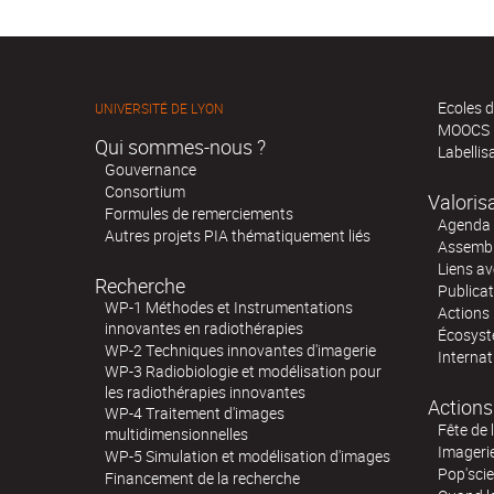
Ecoles d
UNIVERSITÉ DE LYON
MOOCS
Qui sommes-nous ?
Labellis
Gouvernance
Consortium
Valoris
Formules de remerciements
Agenda 
Autres projets PIA thématiquement liés
Assembl
Liens av
Recherche
Publica
WP-1 Méthodes et Instrumentations
Actions 
innovantes en radiothérapies
Écosystè
WP-2 Techniques innovantes d'imagerie
Internat
WP-3 Radiobiologie et modélisation pour
les radiothérapies innovantes
Actions
WP-4 Traitement d'images
Fête de 
multidimensionnelles
Imageri
WP-5 Simulation et modélisation d'images
Pop'sci
Financement de la recherche