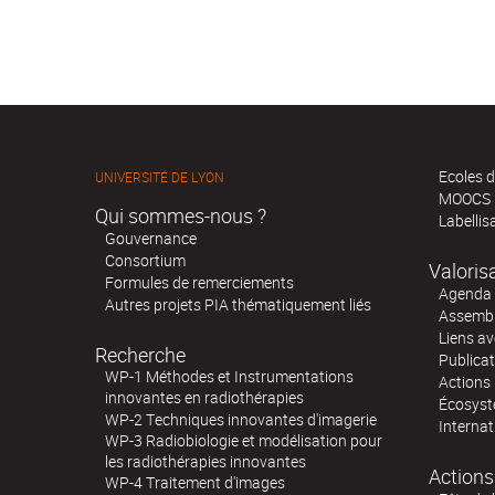
Ecoles d
UNIVERSITÉ DE LYON
MOOCS
Qui sommes-nous ?
Labellis
Gouvernance
Consortium
Valoris
Formules de remerciements
Agenda 
Autres projets PIA thématiquement liés
Assembl
Liens av
Recherche
Publica
WP-1 Méthodes et Instrumentations
Actions 
innovantes en radiothérapies
Écosystè
WP-2 Techniques innovantes d'imagerie
Internat
WP-3 Radiobiologie et modélisation pour
les radiothérapies innovantes
Actions
WP-4 Traitement d'images