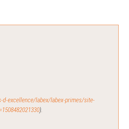
ves-d-excellence/labex/labex-primes/site-
H=1508482021330
).