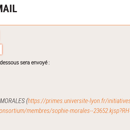
MAIL
-dessous sera envoyé :
Je vous recommande cette page : Sophie MORALES (
https://primes.universite-lyon.fr/initiati
/consortium/membres/sophie-morales--23652.kjsp?R