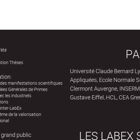
PA
'été
ation Thèses
Université Claude Bernard Ly
ation
Appliquées, Ecole Normale Su
des manifestations scientifiques
Clermont Auvergne, INSERM,
ées Générales de Primes
ec les industriels
Gustave Eiffel, HCL, CEA Gre
tions
inter-LabEx
me de la valorisation
ional
LES LABEX 
 grand public