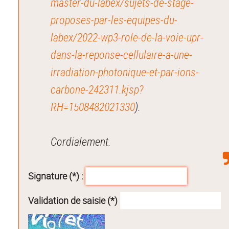
master-du-labex/sujets-de-stage-
proposes-par-les-equipes-du-
labex/2022-wp3-role-de-la-voie-upr-
dans-la-reponse-cellulaire-a-une-
irradiation-photonique-et-par-ions-
carbone-242311.kjsp?
RH=1508482021330
).
Cordialement.
Signature (*) :
Validation de saisie (*)