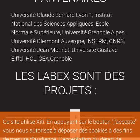
Université Claude Bernard Lyon 1, Institut
National des Sciences Appliquées, Ecole
Normale Supérieure, Université Grenoble Alpes,
Université Clermont Auvergne, INSERM, CNRS,
Université Jean Monnet, Université Gustave
Eiffel, HCL, CEA Grenoble
LES LABEX SONT DES
PROJETS :
Ce site utilise Xiti. En appuyant sur le bouton "j'accepte"
Mentions légales
vous nous autorisez à déposer des cookies à des fins
de mesure d'audience. L'acceptation du dépot de