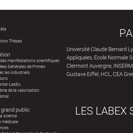
PA
'été
ation Thèses
Université Claude Bernard Ly
ation
Appliquées, Ecole Normale Su
des manifestations scientifiques
Clermont Auvergne, INSERM,
ées Générales de Primes
ec les industriels
Gustave Eiffel, HCL, CEA Gre
tions
inter-LabEx
me de la valorisation
ional
LES LABEX 
 grand public
la science
e médicale
ences