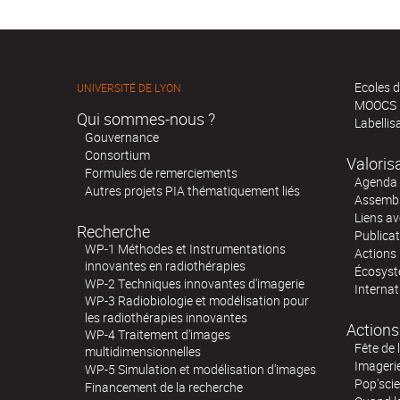
Ecoles d
UNIVERSITÉ DE LYON
MOOCS
Qui sommes-nous ?
Labellis
Gouvernance
Consortium
Valoris
Formules de remerciements
Agenda 
Autres projets PIA thématiquement liés
Assembl
Liens av
Recherche
Publica
WP-1 Méthodes et Instrumentations
Actions 
innovantes en radiothérapies
Écosystè
WP-2 Techniques innovantes d'imagerie
Internat
WP-3 Radiobiologie et modélisation pour
les radiothérapies innovantes
Actions
WP-4 Traitement d'images
Fête de 
multidimensionnelles
Imageri
WP-5 Simulation et modélisation d'images
Pop'sci
Financement de la recherche