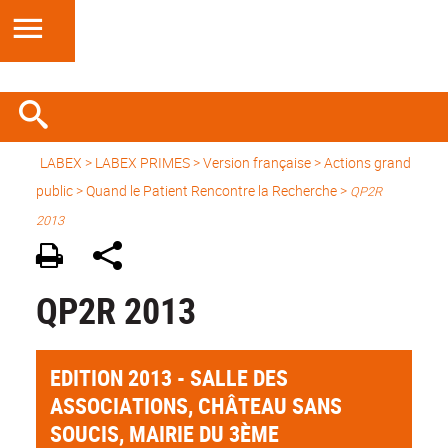
LABEX >
LABEX PRIMES
>
Version française
> Actions grand
public >
Quand le Patient Rencontre la Recherche
>
QP2R
2013
QP2R 2013
EDITION 2013 - SALLE DES
ASSOCIATIONS, CHÂTEAU SANS
SOUCIS, MAIRIE DU 3ÈME