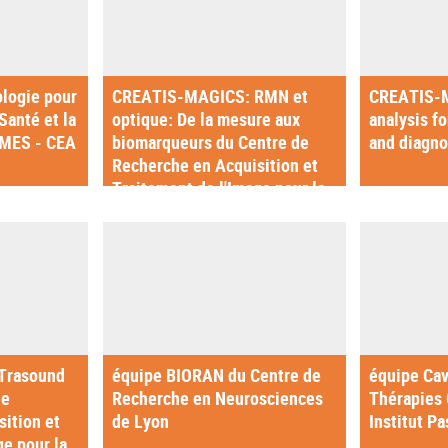
ologie pour
CREATIS-MAGICS: RMN et
CREATIS-M
Santé et la
optique: De la mesure aux
analysis f
MMES - CEA
biomarqueurs du Centre de
and diagno
Recherche en Acquisition et
Traitement de l'Image pour la
Santé
Trasound
équipe BIORAN du Centre de
équipe Cav
de
Recherche en Neurosciences
Thérapies 
ition et
de Lyon
Institut Pa
ge pour la