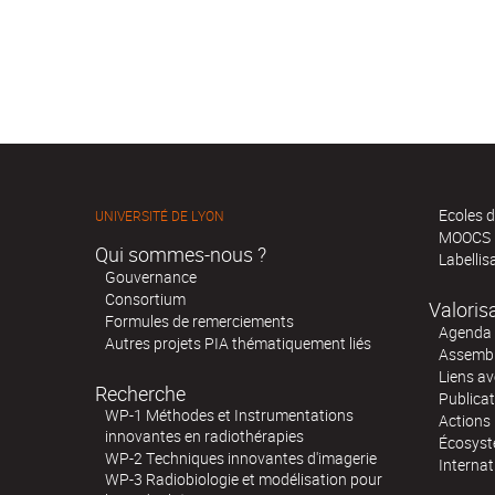
Ecoles d
UNIVERSITÉ DE LYON
MOOCS
Qui sommes-nous ?
Labellis
Gouvernance
Consortium
Valoris
Formules de remerciements
Agenda 
Autres projets PIA thématiquement liés
Assembl
Liens av
Recherche
Publica
WP-1 Méthodes et Instrumentations
Actions 
innovantes en radiothérapies
Écosystè
WP-2 Techniques innovantes d'imagerie
Internat
WP-3 Radiobiologie et modélisation pour