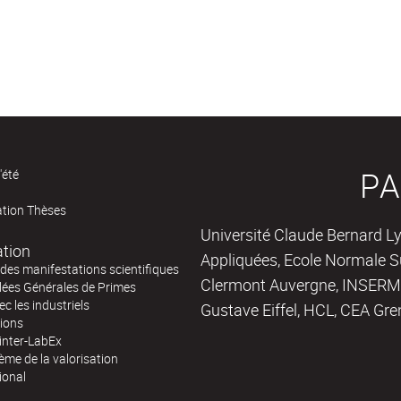
PA
'été
ation Thèses
Université Claude Bernard Ly
ation
Appliquées, Ecole Normale Su
des manifestations scientifiques
Clermont Auvergne, INSERM,
ées Générales de Primes
ec les industriels
Gustave Eiffel, HCL, CEA Gre
tions
inter-LabEx
me de la valorisation
ional