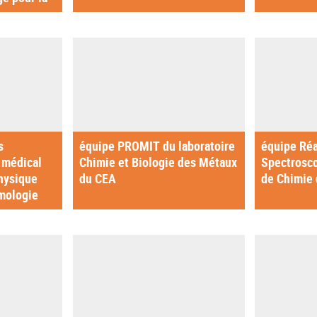
s
équipe PROMIT du laboratoire
équipe Réa
e médical
Chimie et Biologie des Métaux
Spectrosco
hysique
du CEA
de Chimie 
mologie