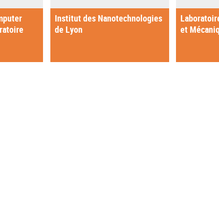
mputer
Institut des Nanotechnologies
Laboratoir
ratoire
de Lyon
et Mécani