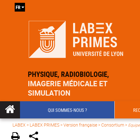
FR
PHYSIQUE, RADIOBIOLOGIE,
IMAGERIE MÉDICALE ET
SIMULATION
QUI SOMMES-NOUS ?
RE
LABEX >
LABEX PRIMES
>
Version française
> Consortium >
Equipe