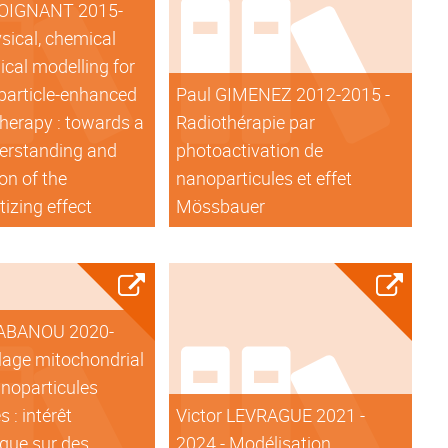
POIGNANT 2015-
sical, chemical
ical modelling for
particle-enhanced
Paul GIMENEZ 2012-2015 -
therapy : towards a
Radiothérapie par
derstanding and
photoactivation de
on of the
nanoparticules et effet
tizing effect
Mössbauer
TABANOU 2020-
lage mitochondrial
anoparticules
 : intérêt
Victor LEVRAGUE 2021 -
que sur des
2024 - Modélisation