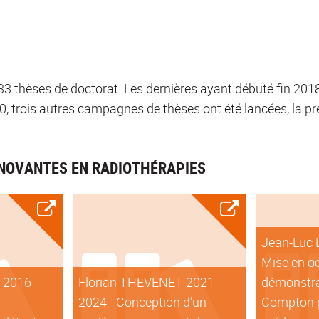
3 thèses de doctorat. Les dernières ayant débuté fin 201
, trois autres campagnes de thèses ont été lancées, la pr
NOVANTES EN RADIOTHÉRAPIES
Jean-Luc 
Mise en o
 2016-
Florian THEVENET 2021 -
démonstra
2024 - Conception d’un
Compton p