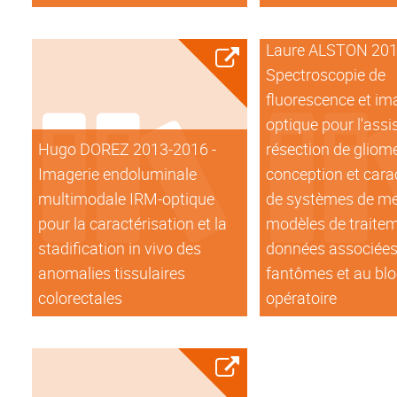
Laure ALSTON 201
Spectroscopie de
fluorescence et im
optique pour l'assi
Hugo DOREZ 2013-2016 -
résection de gliome
Imagerie endoluminale
conception et cara
multimodale IRM-optique
de systèmes de me
pour la caractérisation et la
modèles de traite
stadification in vivo des
données associées
anomalies tissulaires
fantômes et au bl
colorectales
opératoire