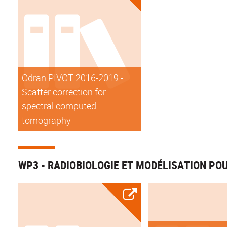
Odran PIVOT 2016-2019 -
Scatter correction for
spectral computed
tomography
WP3 - RADIOBIOLOGIE ET MODÉLISATION PO