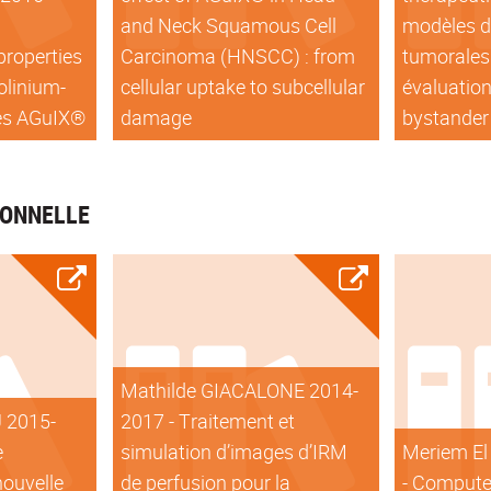
and Neck Squamous Cell
modèles de
properties
Carcinoma (HNSCC) : from
tumorales 
olinium-
cellular uptake to subcellular
évaluation 
les AGuIX®
damage
bystander
IONNELLE
Mathilde GIACALONE 2014-
 2015-
2017 - Traitement et
e
simulation d’images d’IRM
Meriem El
nouvelle
de perfusion pour la
- Compute