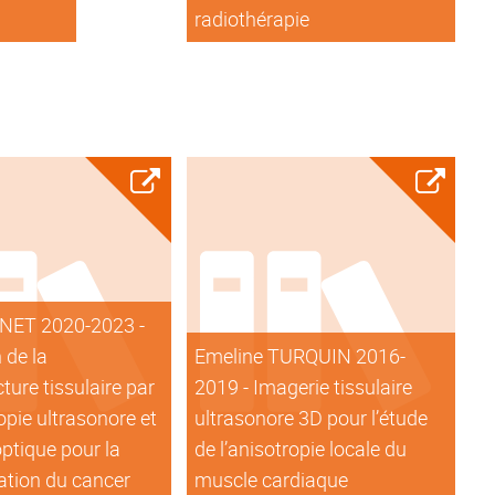
radiothérapie
INET 2020-2023 -
 de la
Emeline TURQUIN 2016-
ture tissulaire par
2019 - Imagerie tissulaire
pie ultrasonore et
ultrasonore 3D pour l’étude
optique pour la
de l’anisotropie locale du
ation du cancer
muscle cardiaque