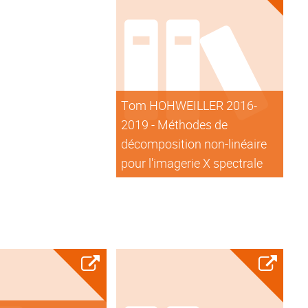
Tom HOHWEILLER 2016-
2019 - Méthodes de
décomposition non-linéaire
pour l'imagerie X spectrale