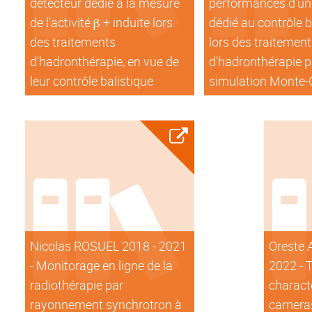
détecteur dédié à la mesure
performances d'un
de l'activité β + induite lors
dédié au contrôle b
des traitements
lors des traitemen
d'hadronthérapie, en vue de
d'hadronthérapie p
leur contrôle balistique
simulation Monte-
Nicolas ROSUEL 2018 - 2021
Oreste 
- Monitorage en ligne de la
2022 - 
radiothérapie par
charact
rayonnement synchrotron à
cameras