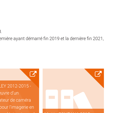
8.
emière ayant démarré fin 2019 et la dernière fin 2021,
LEY 2012-2015 -
euvre d’un
teur de caméra
our l’imagerie en