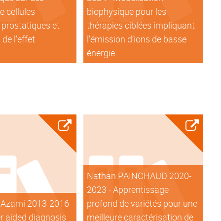
 cellules
biophysique pour les
prostatiques et
thérapies ciblées impliquant
de l’effet
l’émission d’ions de basse
énergie
Nathan PAINCHAUD 2020-
2023 - Apprentissage
 Azami 2013-2016
profond de variétés pour une
r aided diagnosis
meilleure caractérisation de