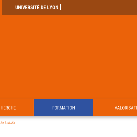
UNIVERSITÉ DE LYON
CHERCHE
FORMATION
VALORISAT
du LabEx