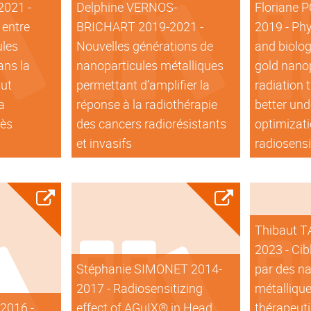
2021 -
Delphine VERNOS-
Floriane 
 entre
BRICHART 2019-2021 -
2019 - Phy
ules
Nouvelles générations de
and biolog
ans la
nanoparticules métalliques
gold nano
tut
permettant d’amplifier la
radiation 
a
réponse à la radiothérapie
better un
rès
des cancers radiorésistants
optimizati
et invasifs
radiosensi
Thibaut 
2023 - Cib
Stéphanie SIMONET 2014-
par des n
2017 - Radiosensitizing
métalliques
2016 -
effect of AGuIX® in Head
thérapeuti