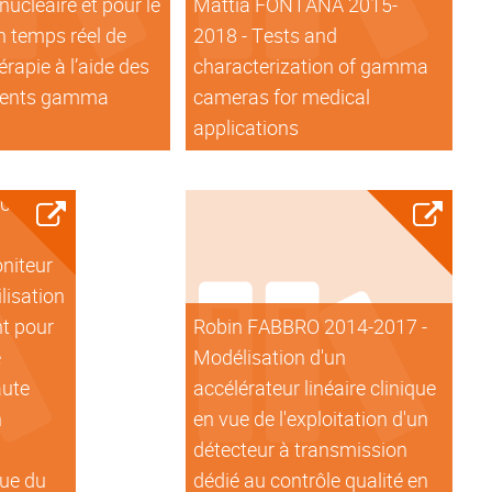
ucléaire et pour le
Mattia FONTANA 2015-
n temps réel de
2018 - Tests and
érapie à l’aide des
characterization of gamma
ents gamma
cameras for medical
applications
20-2023
niteur
ilisation
t pour
Robin FABBRO 2014-2017 -
e
Modélisation d'un
aute
accélérateur linéaire clinique
n
en vue de l'exploitation d'un
n
détecteur à transmission
ue du
dédié au contrôle qualité en