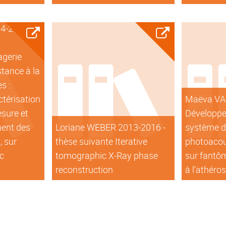
4-2017 -
agerie
stance à la
s :
ctérisation
Maëva VA
sure et
Développe
ment des
Loriane WEBER 2013-2016 -
système d
, sur
thèse suivante Iterative
photoacous
oc
tomographic X-Ray phase
sur fantôm
reconstruction
à l’athéro