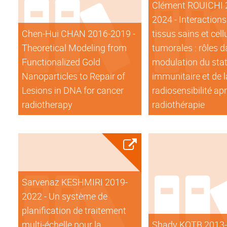
Clément ROUICHI 
2024 - Interactions
Chen-Hui CHAN 2016-2019 -
tissus sains et cell
Theoretical Modeling from
tumorales : rôles d
Functionalized Gold
modulation du sta
Nanoparticles to Repair of
immunitaire et de l
Lesions in DNA for cancer
radiosensibilité ap
radiotherapy
radiothérapie
Sarvenaz KESHMIRI 2019-
2022 - Un système de
planification de traitement
multi-échelle pour la
Shady KOTB 2013-