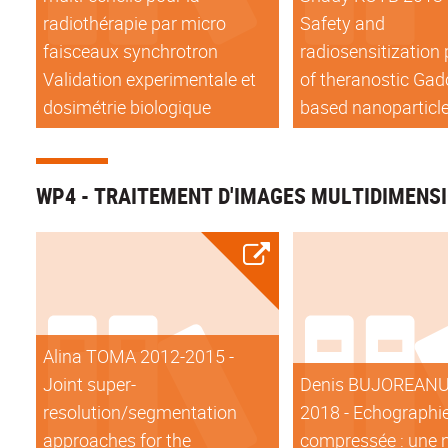
radiothérapie par micro
Safety and
faisceaux synchrotron
radiosensitization 
Validation experimentale et
of theranostic Gad
dosimétrie biologique
based nanopartic
WP4 - TRAITEMENT D'IMAGES MULTIDIMENS
Alina TOMA 2012-2015 -
Joint super-
Denis BUJOREANU
resolution/segmentation
2018 - Echographi
approaches for the
compressée : une 