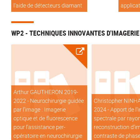
l'aide de détecteurs diamant
applica
WP2 - TECHNIQUES INNOVANTES D'IMAGERIE
Arthur GAUTHERON 2019-
2022 - Neurochirurgie guidée
Christopher NINH
par l’image : Imagerie
2024 - Apport de l’
optique et de fluorescence
spectrale par rayon
pour l’assistance per-
reconstruction d’i
opératoire en neurochirurgie
contraste de phas