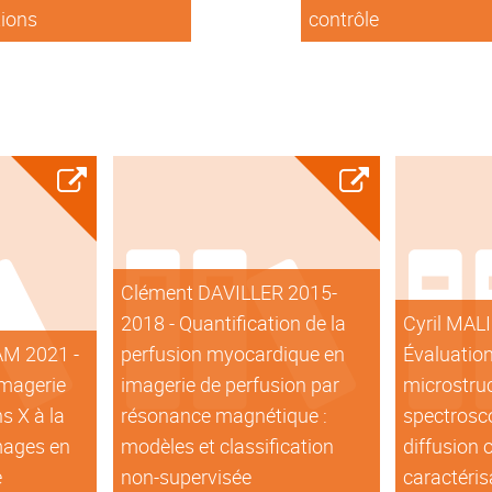
tions
contrôle
Clément DAVILLER 2015-
2018 - Quantification de la
Cyril MAL
AM 2021 -
perfusion myocardique en
Évaluation
imagerie
imagerie de perfusion par
microstruc
s X à la
résonance magnétique :
spectrosco
mages en
modèles et classification
diffusion 
e
non-supervisée
caractéris