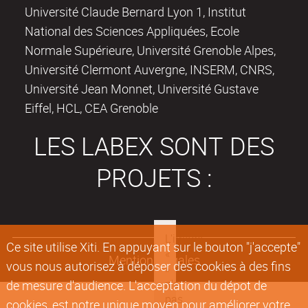
Université Claude Bernard Lyon 1, Institut
National des Sciences Appliquées, Ecole
Normale Supérieure, Université Grenoble Alpes,
Université Clermont Auvergne, INSERM, CNRS,
Université Jean Monnet, Université Gustave
Eiffel, HCL, CEA Grenoble
LES LABEX SONT DES
PROJETS :
Ce site utilise Xiti. En appuyant sur le bouton "j'accepte"
Mentions légales
vous nous autorisez à déposer des cookies à des fins
de mesure d'audience. L'acceptation du dépot de
cookies, est notre unique moyen pour améliorer votre