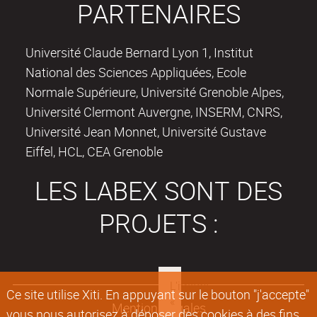
PARTENAIRES
Université Claude Bernard Lyon 1, Institut
National des Sciences Appliquées, Ecole
Normale Supérieure, Université Grenoble Alpes,
Université Clermont Auvergne, INSERM, CNRS,
Université Jean Monnet, Université Gustave
Eiffel, HCL, CEA Grenoble
LES LABEX SONT DES
PROJETS :
Ce site utilise Xiti. En appuyant sur le bouton "j'accepte"
Mentions légales
vous nous autorisez à déposer des cookies à des fins