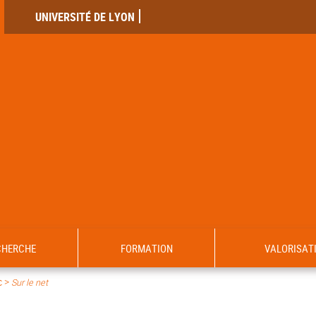
UNIVERSITÉ DE LYON
CHERCHE
FORMATION
VALORISAT
c >
Sur le net