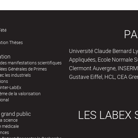
PA
'été
ation Thèses
Université Claude Bernard Ly
ation
Appliquées, Ecole Normale Su
des manifestations scientifiques
Clermont Auvergne, INSERM,
ées Générales de Primes
ec les industriels
Gustave Eiffel, HCL, CEA Gre
tions
inter-LabEx
me de la valorisation
ional
LES LABEX 
 grand public
la science
e médicale
ences