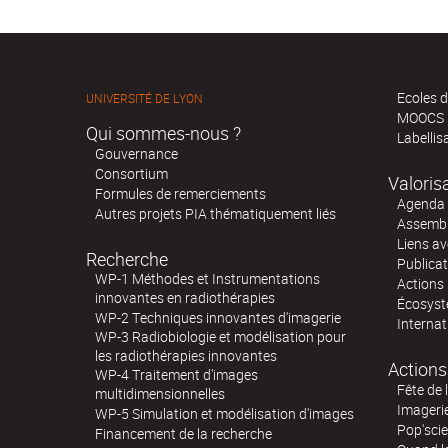
Ecoles d
UNIVERSITÉ DE LYON
MOOCS
Qui sommes-nous ?
Labellis
Gouvernance
Consortium
Valoris
Formules de remerciements
Agenda 
Autres projets PIA thématiquement liés
Assembl
Liens av
Recherche
Publica
WP-1 Méthodes et Instrumentations
Actions 
innovantes en radiothérapies
Écosystè
WP-2 Techniques innovantes d'imagerie
Internat
WP-3 Radiobiologie et modélisation pour
les radiothérapies innovantes
Actions
WP-4 Traitement d'images
Fête de 
multidimensionnelles
Imageri
WP-5 Simulation et modélisation d'images
Pop'sci
Financement de la recherche