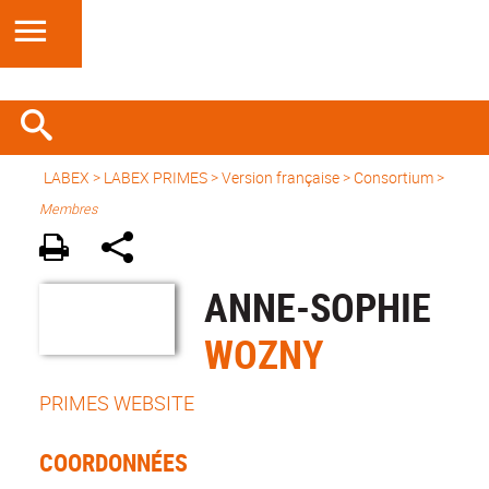
LABEX >
LABEX PRIMES
>
Version française
> Consortium >
Membres
ANNE-SOPHIE
WOZNY
PRIMES WEBSITE
COORDONNÉES