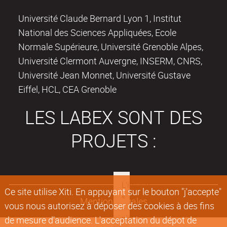
Université Claude Bernard Lyon 1, Institut
National des Sciences Appliquées, Ecole
Normale Supérieure, Université Grenoble Alpes,
Université Clermont Auvergne, INSERM, CNRS,
Université Jean Monnet, Université Gustave
Eiffel, HCL, CEA Grenoble
LES LABEX SONT DES
PROJETS :
Ce site utilise Xiti. En appuyant sur le bouton "j'accepte"
Mentions légales
vous nous autorisez à déposer des cookies à des fins
de mesure d'audience. L'acceptation du dépot de