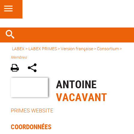
LABEX >
LABEX PRIMES
>
Version française
> Consortium >
Membres
ANTOINE
VACAVANT
PRIMES WEBSITE
COORDONNÉES