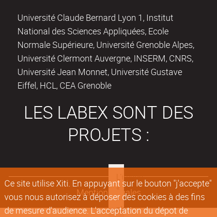
Université Claude Bernard Lyon 1, Institut
National des Sciences Appliquées, Ecole
Normale Supérieure, Université Grenoble Alpes,
Université Clermont Auvergne, INSERM, CNRS,
Université Jean Monnet, Université Gustave
Eiffel, HCL, CEA Grenoble
LES LABEX SONT DES
PROJETS :
Ce site utilise Xiti. En appuyant sur le bouton "j'accepte"
Mentions légales
vous nous autorisez à déposer des cookies à des fins
de mesure d'audience. L'acceptation du dépot de