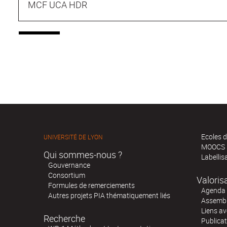
MCF UCA HDR
Ecoles d
UNIVERSITÉ DE LYON
MOOCS
Qui sommes-nous ?
Labellis
Gouvernance
Consortium
Valoris
Formules de remerciements
Agenda 
Autres projets PIA thématiquement liés
Assembl
Liens av
Recherche
Publica