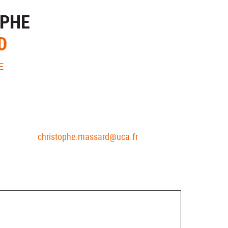
OPHE
D
E
S
christophe.massard@uca.fr