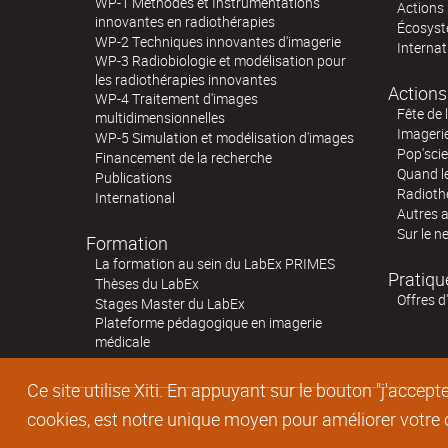
WP-1 Méthodes et Instrumentations
Actions 
innovantes en radiothérapies
Écosystè
WP-2 Techniques innovantes d'imagerie
Internat
WP-3 Radiobiologie et modélisation pour
les radiothérapies innovantes
Actions
WP-4 Traitement d'images
Fête de 
multidimensionnelles
Imageri
WP-5 Simulation et modélisation d'images
Pop'sci
Financement de la recherche
Quand l
Publications
Radioth
International
Autres 
Sur le n
Formation
La formation au sein du LabEx PRIMES
Pratiqu
Thèses du LabEx
Offres d
Stages Master du LabEx
Plateforme pédagogique en imagerie
médicale
Ce site utilise Xiti. En appuyant sur le bouton "j'acc
cookies, est notre unique moyen pour améliorer votre co