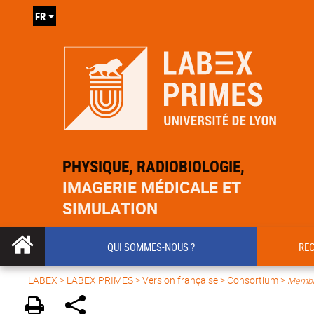
FR
PHYSIQUE, RADIOBIOLOGIE,
IMAGERIE MÉDICALE ET
SIMULATION
QUI SOMMES-NOUS ?
RE
LABEX >
LABEX PRIMES
>
Version française
> Consortium >
Membr