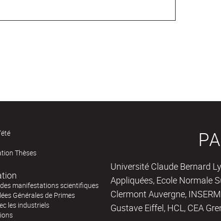
PA
'été
ation Thèses
Université Claude Bernard Ly
ation
Appliquées, Ecole Normale Su
des manifestations scientifiques
Clermont Auvergne, INSERM,
ées Générales de Primes
ec les industriels
Gustave Eiffel, HCL, CEA Gre
tions