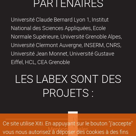
PARTENAIRES
Université Claude Bernard Lyon 1, Institut
National des Sciences Appliquées, Ecole
Normale Supérieure, Université Grenoble Alpes,
Université Clermont Auvergne, INSERM, CNRS,
Université Jean Monnet, Université Gustave
Eiffel, HCL, CEA Grenoble
LES LABEX SONT DES
PROJETS :
Ce site utilise Xiti. En appuyant sur le bouton "j'accepte"
Mentions légales
vous nous autorisez à déposer des cookies à des fins