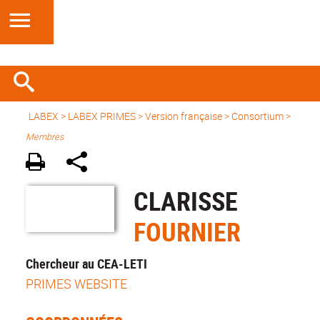
LABEX >
LABEX PRIMES
>
Version française
> Consortium >
Membres
CLARISSE
FOURNIER
Chercheur au CEA-LETI
PRIMES WEBSITE