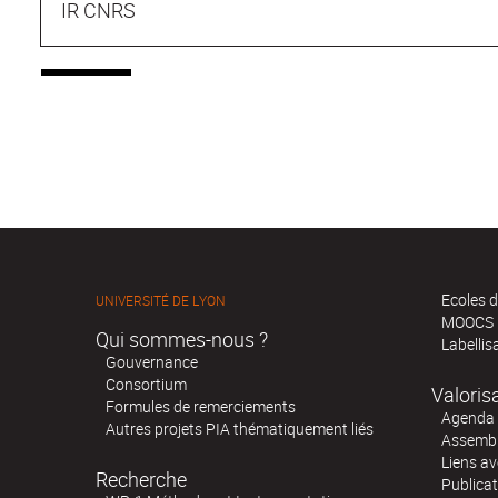
IR CNRS
Ecoles d
UNIVERSITÉ DE LYON
MOOCS
Qui sommes-nous ?
Labellis
Gouvernance
Consortium
Valoris
Formules de remerciements
Agenda 
Autres projets PIA thématiquement liés
Assembl
Liens av
Recherche
Publica