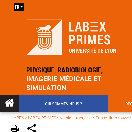
FR
PHYSIQUE, RADIOBIOLOGIE,
IMAGERIE MÉDICALE ET
SIMULATION
QUI SOMMES-NOUS ?
RE
LABEX >
LABEX PRIMES
>
Version française
> Consortium >
Membr