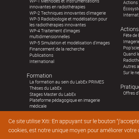
WP-1 Méthodes et Instrumentations
Actions 
innovantes en radiothérapies
Écosystè
WP-2 Techniques innovantes d'imagerie
Internat
WP-3 Radiobiologie et modélisation pour
les radiothérapies innovantes
Actions
WP-4 Traitement d'images
Fête de 
multidimensionnelles
Imageri
WP-5 Simulation et modélisation d'images
Pop'sci
Financement de la recherche
Quand l
Publications
Radioth
International
Autres 
Sur le n
Formation
La formation au sein du LabEx PRIMES
Pratiqu
Thèses du LabEx
Offres d
Stages Master du LabEx
Plateforme pédagogique en imagerie
médicale
Ce site utilise Xiti. En appuyant sur le bouton "j'acc
cookies, est notre unique moyen pour améliorer votre co