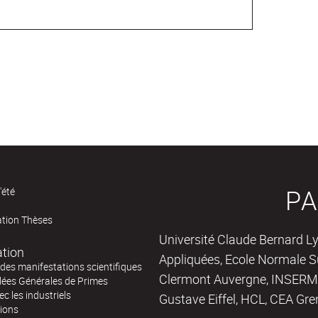
PA
'été
ation Thèses
Université Claude Bernard Ly
ation
Appliquées, Ecole Normale Su
des manifestations scientifiques
Clermont Auvergne, INSERM,
ées Générales de Primes
ec les industriels
Gustave Eiffel, HCL, CEA Gre
tions