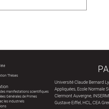
PA
'été
ation Thèses
Université Claude Bernard Ly
ation
Appliquées, Ecole Normale Su
des manifestations scientifiques
Clermont Auvergne, INSERM,
ées Générales de Primes
ec les industriels
Gustave Eiffel, HCL, CEA Gre
tions