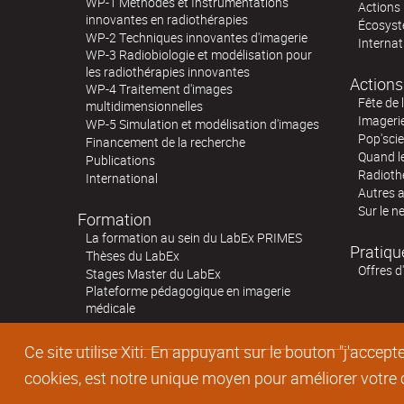
WP-1 Méthodes et Instrumentations
Actions 
innovantes en radiothérapies
Écosystè
WP-2 Techniques innovantes d'imagerie
Internat
WP-3 Radiobiologie et modélisation pour
les radiothérapies innovantes
Actions
WP-4 Traitement d'images
Fête de 
multidimensionnelles
Imageri
WP-5 Simulation et modélisation d'images
Pop'sci
Financement de la recherche
Quand l
Publications
Radioth
International
Autres 
Sur le n
Formation
La formation au sein du LabEx PRIMES
Pratiqu
Thèses du LabEx
Offres d
Stages Master du LabEx
Plateforme pédagogique en imagerie
médicale
Ce site utilise Xiti. En appuyant sur le bouton "j'acc
cookies, est notre unique moyen pour améliorer votre co