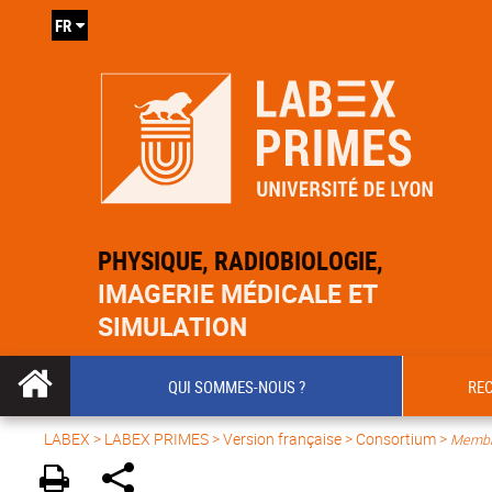
FR
PHYSIQUE, RADIOBIOLOGIE,
IMAGERIE MÉDICALE ET
SIMULATION
QUI SOMMES-NOUS ?
RE
LABEX >
LABEX PRIMES
>
Version française
> Consortium >
Membr