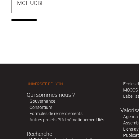
MCF UCBL
Ecoles d
UNIVERSITÉ DE LYON
MOOCS
Qui sommes-nous ?
Labellis
Gouvernance
Consortium
Valoris
Formules de remerciements
Agenda 
Autres projets PIA thématiquement liés
Assembl
Liens av
Recherche
Publica