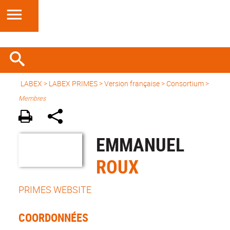
LABEX >
LABEX PRIMES
>
Version française
> Consortium >
Membres
EMMANUEL
ROUX
PRIMES WEBSITE
COORDONNÉES