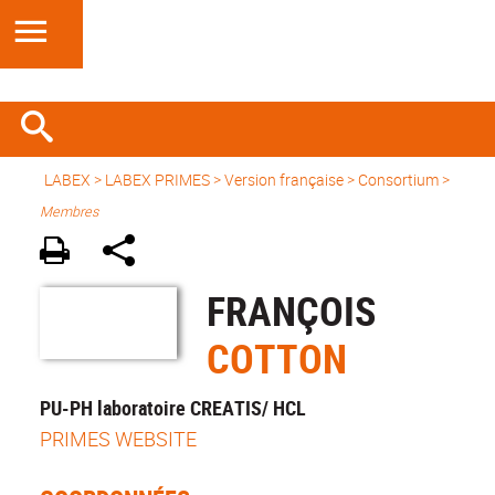
LABEX >
LABEX PRIMES
>
Version française
> Consortium >
Membres
FRANÇOIS
COTTON
PU-PH laboratoire CREATIS/ HCL
PRIMES WEBSITE