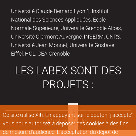
Université Claude Bernard Lyon 1, Institut
National des Sciences Appliquées, Ecole
Normale Supérieure, Université Grenoble Alpes,
Université Clermont Auvergne, INSERM, CNRS,
Université Jean Monnet, Université Gustave
Eiffel, HCL, CEA Grenoble
LES LABEX SONT DES
PROJETS :
Ce site utilise Xiti. En appuyant sur le bouton "j'accepte"
Mentions légales
vous nous autorisez à déposer des cookies à des fins
de mesure d'audience. L'acceptation du dépot de