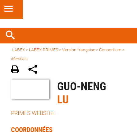
LABEX >
LABEX PRIMES
>
Version française
> Consortium >
Membres
GUO-NENG
LU
PRIMES WEBSITE
COORDONNÉES