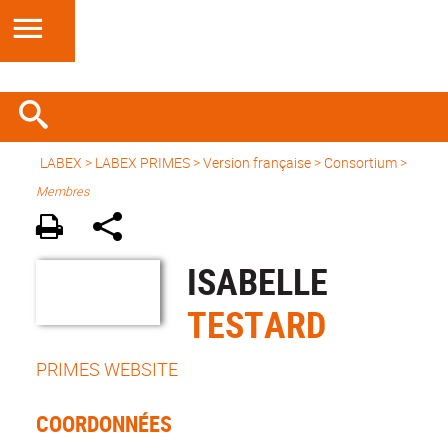
LABEX >
LABEX PRIMES
>
Version française
> Consortium >
Membres
ISABELLE
TESTARD
PRIMES WEBSITE
COORDONNÉES