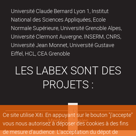
Université Claude Bernard Lyon 1, Institut
National des Sciences Appliquées, Ecole
Normale Supérieure, Université Grenoble Alpes,
Université Clermont Auvergne, INSERM, CNRS,
Université Jean Monnet, Université Gustave
Eiffel, HCL, CEA Grenoble
LES LABEX SONT DES
PROJETS :
Ce site utilise Xiti. En appuyant sur le bouton "j'accepte"
Mentions légales
vous nous autorisez à déposer des cookies à des fins
de mesure d'audience. L'acceptation du dépot de