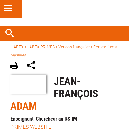
LABEX >
LABEX PRIMES
>
Version française
> Consortium >
Membres
JEAN-
FRANÇOIS
ADAM
Enseignant-Chercheur au RSRM
PRIMES WEBSITE