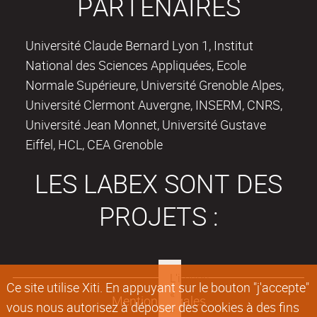
PARTENAIRES
Université Claude Bernard Lyon 1, Institut
National des Sciences Appliquées, Ecole
Normale Supérieure, Université Grenoble Alpes,
Université Clermont Auvergne, INSERM, CNRS,
Université Jean Monnet, Université Gustave
Eiffel, HCL, CEA Grenoble
LES LABEX SONT DES
PROJETS :
Ce site utilise Xiti. En appuyant sur le bouton "j'accepte"
Mentions légales
vous nous autorisez à déposer des cookies à des fins