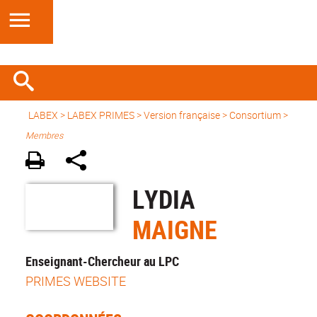
LABEX >
LABEX PRIMES
>
Version française
> Consortium >
Membres
LYDIA
MAIGNE
Enseignant-Chercheur au LPC
PRIMES WEBSITE