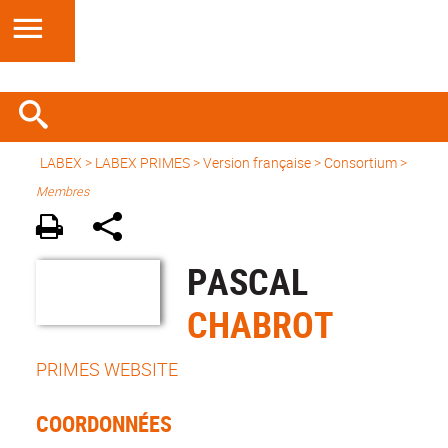
LABEX >
LABEX PRIMES
>
Version française
> Consortium >
Membres
PASCAL
CHABROT
PRIMES WEBSITE
COORDONNÉES