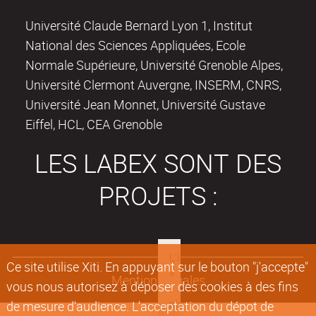
Université Claude Bernard Lyon 1, Institut
National des Sciences Appliquées, Ecole
Normale Supérieure, Université Grenoble Alpes,
Université Clermont Auvergne, INSERM, CNRS,
Université Jean Monnet, Université Gustave
Eiffel, HCL, CEA Grenoble
LES LABEX SONT DES
PROJETS :
Ce site utilise Xiti. En appuyant sur le bouton "j'accepte"
Mentions légales
vous nous autorisez à déposer des cookies à des fins
de mesure d'audience. L'acceptation du dépot de