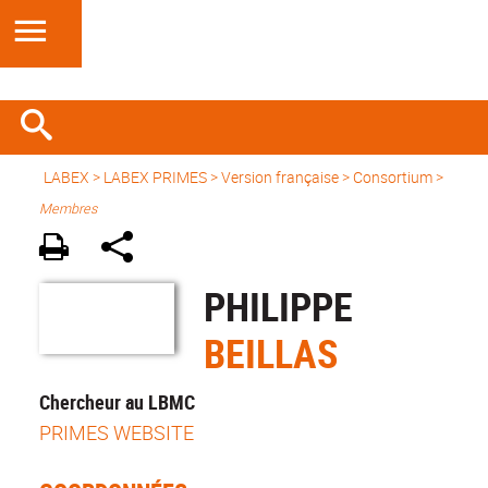
LABEX >
LABEX PRIMES
>
Version française
> Consortium >
Membres
PHILIPPE
BEILLAS
Chercheur au LBMC
PRIMES WEBSITE