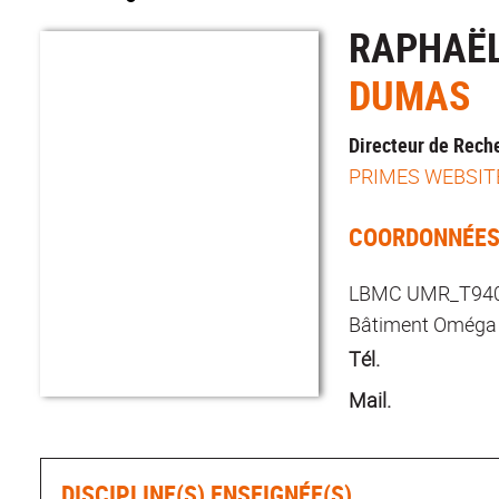
RAPHAË
DUMAS
Directeur de Rec
PRIMES WEBSIT
COORDONNÉE
LBMC UMR_T9406 
Bâtiment Oméga 
Tél.
Mail.
DISCIPLINE(S) ENSEIGNÉE(S)