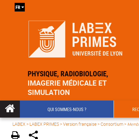
FR
PHYSIQUE, RADIOBIOLOGIE,
IMAGERIE MÉDICALE ET
SIMULATION
QUI SOMMES-NOUS ?
RE
LABEX >
LABEX PRIMES
>
Version française
> Consortium >
Membr