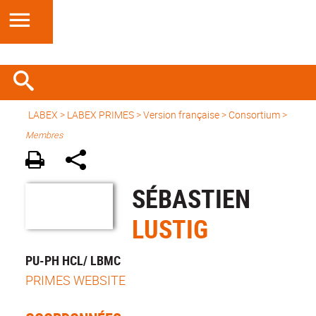
LABEX >
LABEX PRIMES
>
Version française
> Consortium >
Membres
SÉBASTIEN
LUSTIG
PU-PH HCL/ LBMC
PRIMES WEBSITE