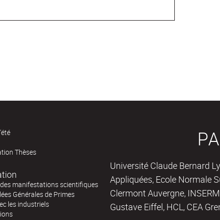
PA
'été
ation Thèses
Université Claude Bernard Ly
ation
Appliquées, Ecole Normale Su
des manifestations scientifiques
Clermont Auvergne, INSERM,
ées Générales de Primes
ec les industriels
Gustave Eiffel, HCL, CEA Gre
tions