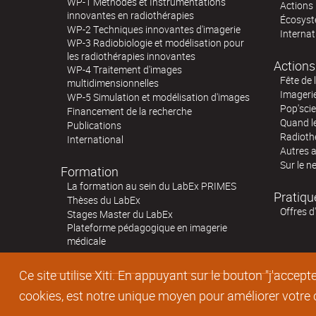
WP-1 Méthodes et Instrumentations
Actions 
innovantes en radiothérapies
Écosystè
WP-2 Techniques innovantes d'imagerie
Internat
WP-3 Radiobiologie et modélisation pour
les radiothérapies innovantes
Actions
WP-4 Traitement d'images
Fête de 
multidimensionnelles
Imageri
WP-5 Simulation et modélisation d'images
Pop'sci
Financement de la recherche
Quand l
Publications
Radioth
International
Autres 
Sur le n
Formation
La formation au sein du LabEx PRIMES
Pratiqu
Thèses du LabEx
Offres d
Stages Master du LabEx
Plateforme pédagogique en imagerie
médicale
Ce site utilise Xiti. En appuyant sur le bouton "j'acc
cookies, est notre unique moyen pour améliorer votre co