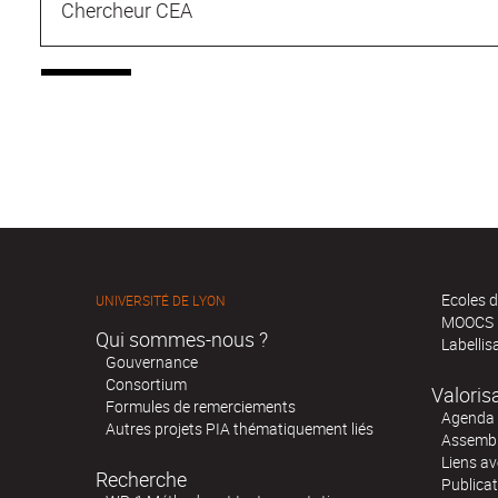
Chercheur CEA
Ecoles d
UNIVERSITÉ DE LYON
MOOCS
Qui sommes-nous ?
Labellis
Gouvernance
Consortium
Valoris
Formules de remerciements
Agenda 
Autres projets PIA thématiquement liés
Assembl
Liens av
Recherche
Publica