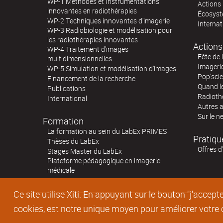
WP-1 Méthodes et Instrumentations
Actions 
innovantes en radiothérapies
Écosystè
WP-2 Techniques innovantes d'imagerie
Internat
WP-3 Radiobiologie et modélisation pour
les radiothérapies innovantes
Actions
WP-4 Traitement d'images
Fête de 
multidimensionnelles
Imageri
WP-5 Simulation et modélisation d'images
Pop'sci
Financement de la recherche
Quand l
Publications
Radioth
International
Autres 
Sur le n
Formation
La formation au sein du LabEx PRIMES
Pratiqu
Thèses du LabEx
Offres d
Stages Master du LabEx
Plateforme pédagogique en imagerie
médicale
Ce site utilise Xiti. En appuyant sur le bouton "j'acc
cookies, est notre unique moyen pour améliorer votre co