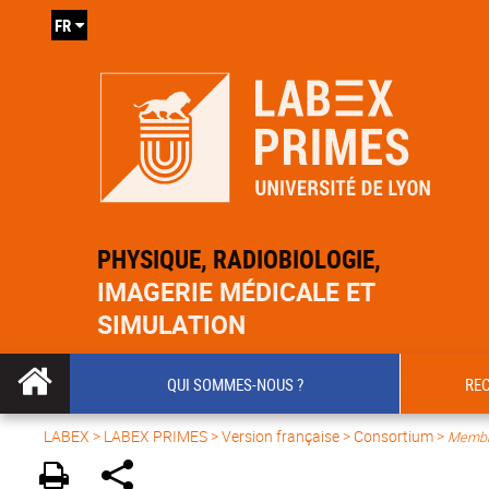
FR
PHYSIQUE, RADIOBIOLOGIE,
IMAGERIE MÉDICALE ET
SIMULATION
QUI SOMMES-NOUS ?
RE
LABEX >
LABEX PRIMES
>
Version française
> Consortium >
Membr