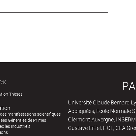
PA
'été
ation Thèses
Université Claude Bernard Ly
ation
Appliquées, Ecole Normale Su
des manifestations scientifiques
Clermont Auvergne, INSERM,
ées Générales de Primes
ec les industriels
Gustave Eiffel, HCL, CEA Gre
tions