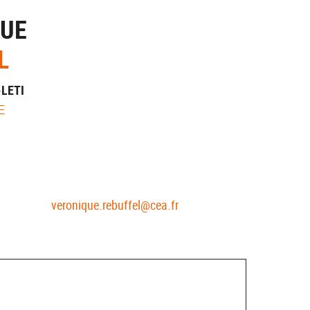
QUE
L
-LETI
E
S
veronique.rebuffel@cea.fr