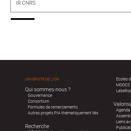
IR CNRS
Ecoles d
UNIVERSITÉ DE LYON
MOOCS
Qui sommes-nous ?
Labellis
Gouvernance
Consortium
Valoris
Formules de remerciements
Agenda 
Autres projets PIA thématiquement liés
Assembl
Liens av
Recherche
Publica