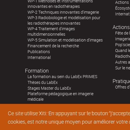
WP-1 Méthodes et Instrumentations
Actions 
innovantes en radiothérapies
Écosystè
WP-2 Techniques innovantes d'imagerie
Internat
WP-3 Radiobiologie et modélisation pour
les radiothérapies innovantes
Actions
WP-4 Traitement d'images
Fête de 
multidimensionnelles
Imageri
WP-5 Simulation et modélisation d'images
Pop'sci
Financement de la recherche
Quand l
Publications
Radioth
International
Autres 
Sur le n
Formation
La formation au sein du LabEx PRIMES
Pratiqu
Thèses du LabEx
Offres d
Stages Master du LabEx
Plateforme pédagogique en imagerie
médicale
Ce site utilise Xiti. En appuyant sur le bouton "j'acc
cookies, est notre unique moyen pour améliorer votre co