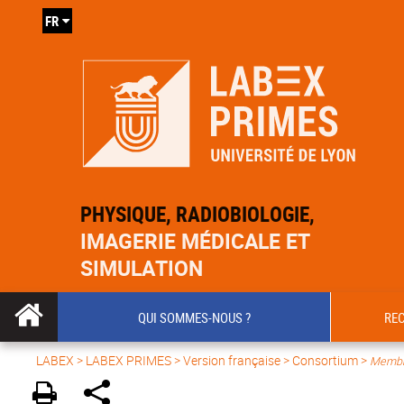
FR
PHYSIQUE, RADIOBIOLOGIE,
IMAGERIE MÉDICALE ET
SIMULATION
QUI SOMMES-NOUS ?
RE
LABEX >
LABEX PRIMES
>
Version française
> Consortium >
Membr