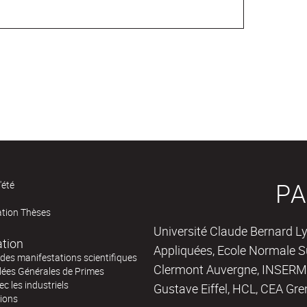
PA
'été
ation Thèses
Université Claude Bernard Ly
ation
Appliquées, Ecole Normale Su
des manifestations scientifiques
Clermont Auvergne, INSERM,
ées Générales de Primes
ec les industriels
Gustave Eiffel, HCL, CEA Gre
tions