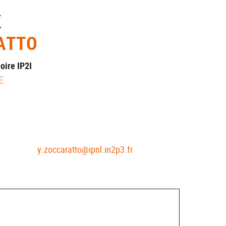
K
ATTO
oire IP2I
E
S
y.zoccaratto@ipnl.in2p3.fr