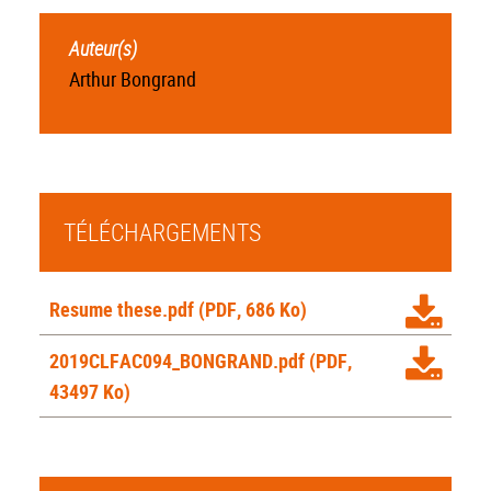
Auteur(s)
Arthur Bongrand
TÉLÉCHARGEMENTS
Resume these.pdf
(PDF, 686 Ko)
2019CLFAC094_BONGRAND.pdf
(PDF,
43497 Ko)