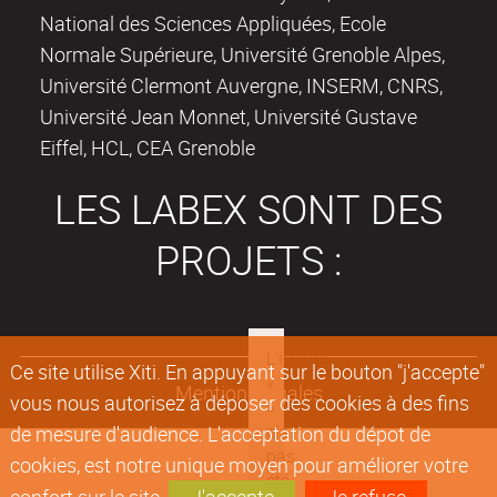
National des Sciences Appliquées, Ecole
Normale Supérieure, Université Grenoble Alpes,
Université Clermont Auvergne, INSERM, CNRS,
Université Jean Monnet, Université Gustave
Eiffel, HCL, CEA Grenoble
LES LABEX SONT DES
PROJETS :
Ce site utilise Xiti. En appuyant sur le bouton "j'accepte"
Mentions légales
vous nous autorisez à déposer des cookies à des fins
de mesure d'audience. L'acceptation du dépot de
cookies, est notre unique moyen pour améliorer votre
confort sur le site.
J'accepte
Je refuse