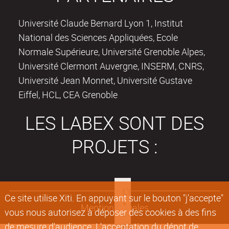
Université Claude Bernard Lyon 1, Institut
National des Sciences Appliquées, Ecole
Normale Supérieure, Université Grenoble Alpes,
Université Clermont Auvergne, INSERM, CNRS,
Université Jean Monnet, Université Gustave
Eiffel, HCL, CEA Grenoble
LES LABEX SONT DES
PROJETS :
Ce site utilise Xiti. En appuyant sur le bouton "j'accepte"
Mentions légales
vous nous autorisez à déposer des cookies à des fins
de mesure d'audience. L'acceptation du dépot de