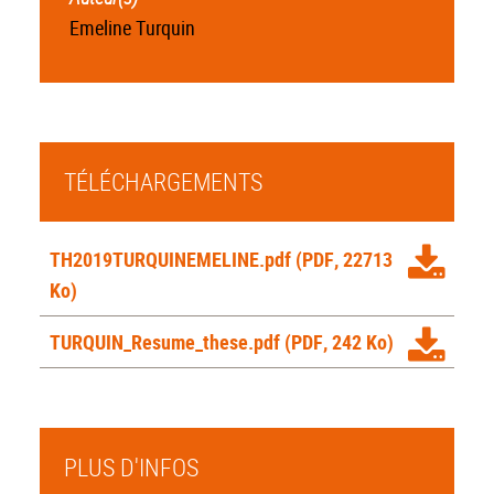
Emeline Turquin
TÉLÉCHARGEMENTS
TH2019TURQUINEMELINE.pdf
(PDF, 22713
Ko)
TURQUIN_Resume_these.pdf
(PDF, 242 Ko)
PLUS D'INFOS