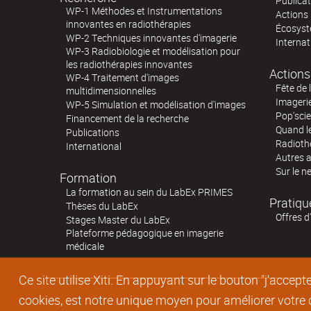
Publica
WP-1 Méthodes et Instrumentations
Actions 
innovantes en radiothérapies
Écosystè
WP-2 Techniques innovantes d'imagerie
Internat
WP-3 Radiobiologie et modélisation pour
les radiothérapies innovantes
Actions
WP-4 Traitement d'images
Fête de 
multidimensionnelles
Imageri
WP-5 Simulation et modélisation d'images
Pop'sci
Financement de la recherche
Quand l
Publications
Radioth
International
Autres 
Sur le n
Formation
La formation au sein du LabEx PRIMES
Pratiqu
Thèses du LabEx
Offres d
Stages Master du LabEx
Plateforme pédagogique en imagerie
médicale
Ce site utilise Xiti. En appuyant sur le bouton "j'acc
cookies, est notre unique moyen pour améliorer votre co