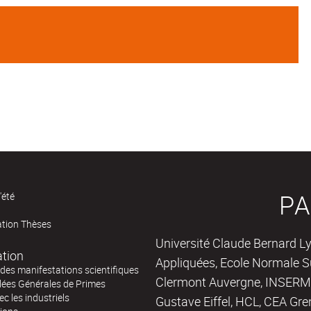
PA
'été
ation Thèses
Université Claude Bernard Ly
ation
Appliquées, Ecole Normale Su
des manifestations scientifiques
Clermont Auvergne, INSERM,
ées Générales de Primes
ec les industriels
Gustave Eiffel, HCL, CEA Gre