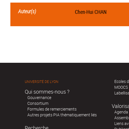
Auteur(s)
Chen-Hui CHAN
Ecoles d
UNIVERSITÉ DE LYON
MOOCS
Qui sommes-nous ?
Labellis
Gouvernance
Consortium
Valoris
Formules de remerciements
Agenda 
Autres projets PIA thématiquement liés
Assembl
Liens av
Recherche