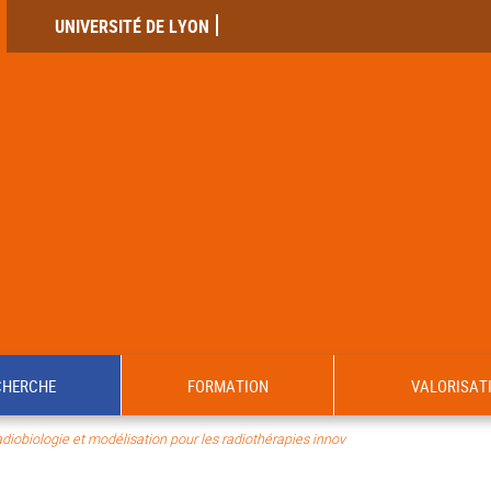
UNIVERSITÉ DE LYON
CHERCHE
FORMATION
VALORISAT
iobiologie et modélisation pour les radiothérapies innov