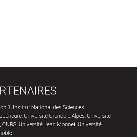
RTENAIRES
on 1, Institut National des Sciences
périeure, Université Grenoble Alpes, Université
 CNRS, Université Jean Monnet, Université
noble