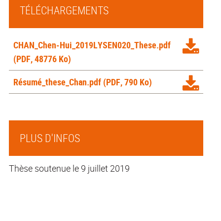
TÉLÉCHARGEMENTS
CHAN_Chen-Hui_2019LYSEN020_These.pdf
(PDF, 48776 Ko)
Résumé_these_Chan.pdf
(PDF, 790 Ko)
PLUS D'INFOS
Thèse soutenue le 9 juillet 2019