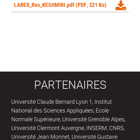
LABEX_Res_KESHMIRI.pdf
(PDF, 321 Ko)
PARTENAIRES
Université Claude Bernard Lyon 1, Institut
National des Sciences Appliquées, Ecole
Normale Supérieure, Université Grenoble Alpes,
Université Clermont Auvergne, INSERM, CNRS,
Université Jean Monnet, Université Gustave