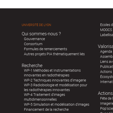
Ecoles d
UNIVERSITÉ DE LYON
MOOCS
Qui sommes-nous ?
Labellis
Gouvernance
Consortium
Valoris
Formules de remerciements
Agenda 
Autres projets PIA thématiquement liés
Assembl
Liens av
Recherche
Publica
WP-1 Méthodes et Instrumentations
Actions 
innovantes en radiothérapies
Écosystè
WP-2 Techniques innovantes d'imagerie
Internat
WP-3 Radiobiologie et modélisation pour
les radiothérapies innovantes
Actions
WP-4 Traitement d'images
Fête de 
multidimensionnelles
Imageri
WP-5 Simulation et modélisation d'images
Pop'sci
Financement de la recherche