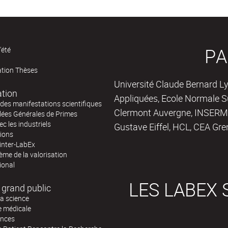
PA
'été
ation Thèses
Université Claude Bernard Ly
ation
Appliquées, Ecole Normale Su
des manifestations scientifiques
Clermont Auvergne, INSERM,
ées Générales de Primes
ec les industriels
Gustave Eiffel, HCL, CEA Gre
tions
inter-LabEx
me de la valorisation
ional
LES LABEX 
 grand public
la science
e médicale
ences