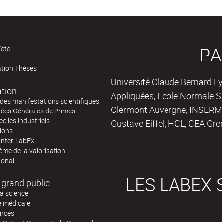
PA
'été
ation Thèses
Université Claude Bernard Ly
ation
Appliquées, Ecole Normale Su
des manifestations scientifiques
Clermont Auvergne, INSERM,
ées Générales de Primes
ec les industriels
Gustave Eiffel, HCL, CEA Gre
tions
inter-LabEx
me de la valorisation
ional
LES LABEX 
 grand public
la science
e médicale
ences