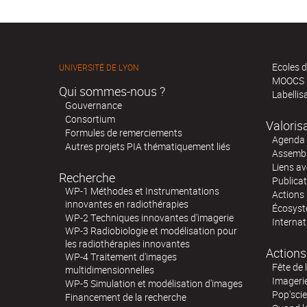
Ecoles d
UNIVERSITÉ DE LYON
MOOCS
Qui sommes-nous ?
Labellis
Gouvernance
Consortium
Valoris
Formules de remerciements
Agenda 
Autres projets PIA thématiquement liés
Assembl
Liens av
Recherche
Publica
WP-1 Méthodes et Instrumentations
Actions 
innovantes en radiothérapies
Écosystè
WP-2 Techniques innovantes d'imagerie
Internat
WP-3 Radiobiologie et modélisation pour
les radiothérapies innovantes
Actions
WP-4 Traitement d'images
Fête de 
multidimensionnelles
Imageri
WP-5 Simulation et modélisation d'images
Pop'sci
Financement de la recherche