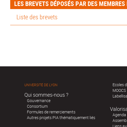
LES BREVETS DÉPOSÉS PAR DES MEMBRES 
Liste des brevets
Ecoles d
UNIVERSITÉ DE LYON
MOOCS
Qui sommes-nous ?
Labellis
Gouvernance
Consortium
Valoris
Formules de remerciements
Agenda 
Autres projets PIA thématiquement liés
Assembl
Liens av