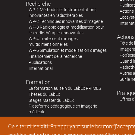
Recherche
Publica
WP-1 Méthodes et Instrumentations
Actions 
innovantes en radiothérapies
Écosystè
WP-2 Techniques innovantes d'imagerie
Internat
WP-3 Radiobiologie et modélisation pour
les radiothérapies innovantes
Actions
WP-4 Traitement d'images
Fête de 
multidimensionnelles
Imageri
WP-5 Simulation et modélisation d'images
Pop'sci
Financement de la recherche
Quand l
Publications
Radioth
International
Autres 
Sur le n
Formation
La formation au sein du LabEx PRIMES
Pratiqu
Thèses du LabEx
Offres d
Stages Master du LabEx
Plateforme pédagogique en imagerie
médicale
Ce site utilise Xiti. En appuyant sur le bouton "j'acc
cookies, est notre unique moyen pour améliorer votre co