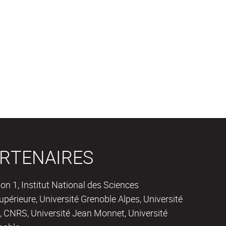
RTENAIRES
on 1, Institut National des Sciences
périeure, Université Grenoble Alpes, Université
 CNRS, Université Jean Monnet, Université