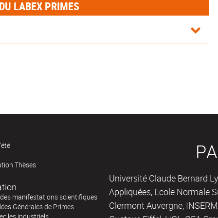
DU LABEX PRIMES
PA
'été
ation Thèses
Université Claude Bernard Ly
ation
Appliquées, Ecole Normale Su
des manifestations scientifiques
Clermont Auvergne, INSERM,
ées Générales de Primes
ec les industriels