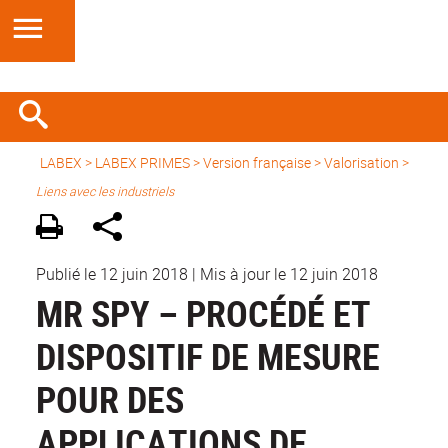
LABEX >
LABEX PRIMES
>
Version française
> Valorisation >
Liens avec les industriels
Publié le 12 juin 2018
|
Mis à jour le 12 juin 2018
MR SPY – PROCÉDÉ ET
DISPOSITIF DE MESURE
POUR DES
APPLICATIONS DE