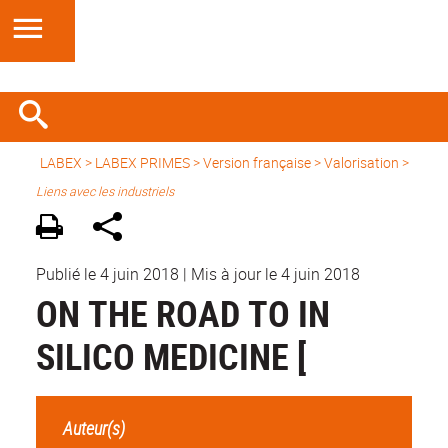
LABEX >
LABEX PRIMES
>
Version française
> Valorisation >
Liens avec les industriels
Publié le 4 juin 2018
|
Mis à jour le 4 juin 2018
ON THE ROAD TO IN
SILICO MEDICINE [
Auteur(s)