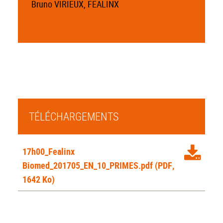
Bruno VIRIEUX, FEALINX
TÉLÉCHARGEMENTS
17h00_Fealinx
Biomed_201705_EN_10_PRIMES.pdf
(PDF,
1642 Ko)