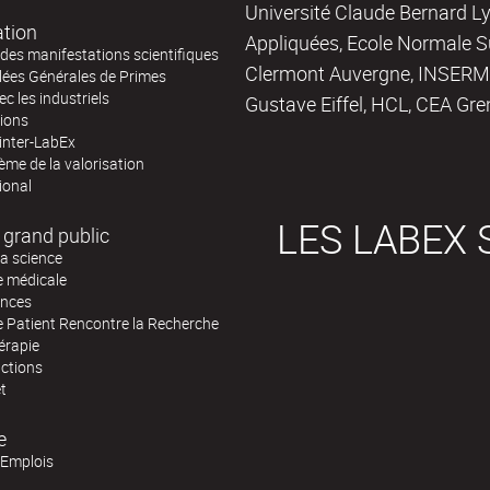
Université Claude Bernard Ly
ation
Appliquées, Ecole Normale Su
des manifestations scientifiques
Clermont Auvergne, INSERM,
ées Générales de Primes
ec les industriels
Gustave Eiffel, HCL, CEA Gre
tions
inter-LabEx
me de la valorisation
ional
LES LABEX 
 grand public
la science
e médicale
ences
e Patient Rencontre la Recherche
érapie
actions
et
e
'Emplois