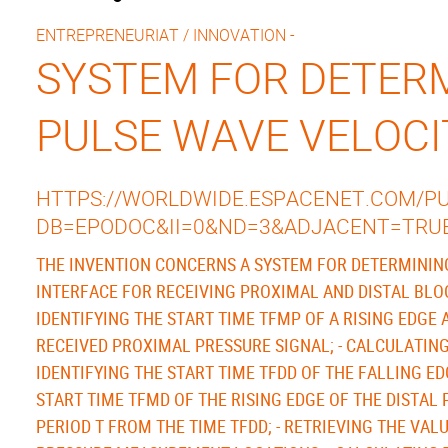
ENTREPRENEURIAT / INNOVATION -
SYSTEM FOR DETER
PULSE WAVE VELOCI
HTTPS://WORLDWIDE.ESPACENET.COM/PUB
DB=EPODOC&II=0&ND=3&ADJACENT=TRU
THE INVENTION CONCERNS A SYSTEM FOR DETERMINING
INTERFACE FOR RECEIVING PROXIMAL AND DISTAL BLOOD
IDENTIFYING THE START TIME TFMP OF A RISING EDGE 
RECEIVED PROXIMAL PRESSURE SIGNAL; - CALCULATING
IDENTIFYING THE START TIME TFDD OF THE FALLING ED
START TIME TFMD OF THE RISING EDGE OF THE DISTAL
PERIOD T FROM THE TIME TFDD; - RETRIEVING THE VA