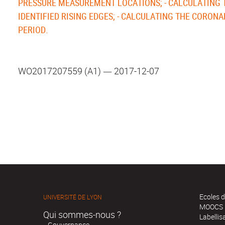
PRESSURE MEASUREMENT LOCATIONS; - CALCULATING T
IDENTIFIED RISING EDGES; - CALCULATING THE CORON
PERIOD.
WO2017207559 (A1) ― 2017-12-07
Ecoles d
UNIVERSITÉ DE LYON
MOOCS
Qui sommes-nous ?
Labellis
Gouvernance