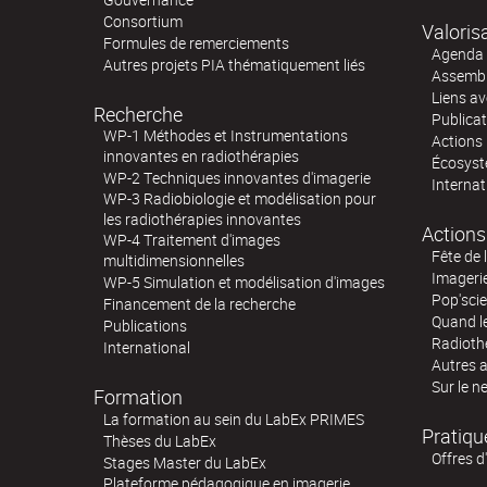
Consortium
Valoris
Formules de remerciements
Agenda 
Autres projets PIA thématiquement liés
Assembl
Liens av
Recherche
Publica
WP-1 Méthodes et Instrumentations
Actions 
innovantes en radiothérapies
Écosystè
WP-2 Techniques innovantes d'imagerie
Internat
WP-3 Radiobiologie et modélisation pour
les radiothérapies innovantes
Actions
WP-4 Traitement d'images
Fête de 
multidimensionnelles
Imageri
WP-5 Simulation et modélisation d'images
Pop'sci
Financement de la recherche
Quand l
Publications
Radioth
International
Autres 
Sur le n
Formation
La formation au sein du LabEx PRIMES
Pratiqu
Thèses du LabEx
Offres d
Stages Master du LabEx
Plateforme pédagogique en imagerie