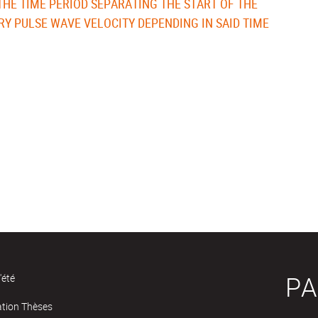
HE TIME PERIOD SEPARATING THE START OF THE
ARY PULSE WAVE VELOCITY DEPENDING IN SAID TIME
PA
'été
ation Thèses