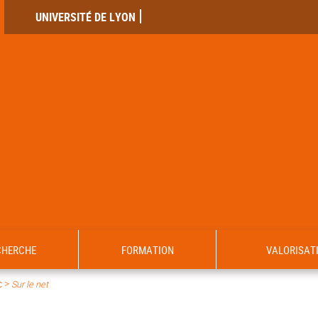
UNIVERSITÉ DE LYON
CHERCHE
FORMATION
VALORISAT
c >
Sur le net