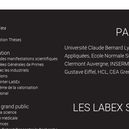
PA
'été
ation Thèses
Université Claude Bernard Ly
ation
Appliquées, Ecole Normale Su
des manifestations scientifiques
Clermont Auvergne, INSERM,
ées Générales de Primes
ec les industriels
Gustave Eiffel, HCL, CEA Gre
tions
inter-LabEx
me de la valorisation
ional
LES LABEX 
 grand public
la science
e médicale
ences