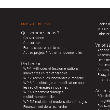
Ecoles d
UNIVERSITÉ DE LYON
MOOCS
Qui sommes-nous ?
Labellis
Gouvernance
Consortium
Valoris
Formules de remerciements
Agenda 
Autres projets PIA thématiquement liés
Assembl
Liens av
Recherche
Publica
WP-1 Méthodes et Instrumentations
Actions 
innovantes en radiothérapies
Écosystè
WP-2 Techniques innovantes d'imagerie
Internat
WP-3 Radiobiologie et modélisation pour
les radiothérapies innovantes
Actions
WP-4 Traitement d'images
Fête de 
multidimensionnelles
Imageri
WP-5 Simulation et modélisation d'images
Pop'sci
Financement de la recherche