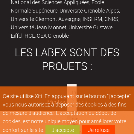
National des Sciences Appliquées, Ecole
Normale Supérieure, Université Grenoble Alpes,
Université Clermont Auvergne, INSERM, CNRS,
Université Jean Monnet, Université Gustave
Eiffel, HCL, CEA Grenoble
LES LABEX SONT DES
PROJETS :
Ce site utilise Xiti. En appuyant sur le bouton "j'accepte"
Mentions légales
vous nous autorisez à déposer des cookies à des fins
de mesure d'audience. L'acceptation du dépot de
cookies, est notre unique moyen pour améliorer votre
confort sur le site.
J'accepte
Je refuse